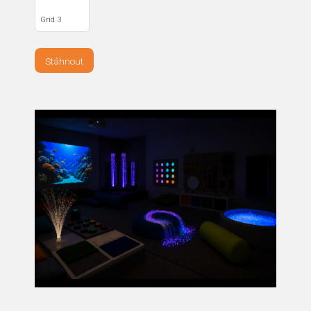
Grid 3
Stáhnout