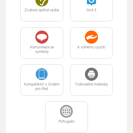
Zvukové zpětná vazba
Grid 3
Komunikace se
K volnému využití
symboly
Kompatibilní s Gridem
Tisknutelné materiály
pro iPad
Português