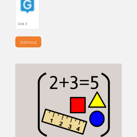
Grid 3
Stáhnout