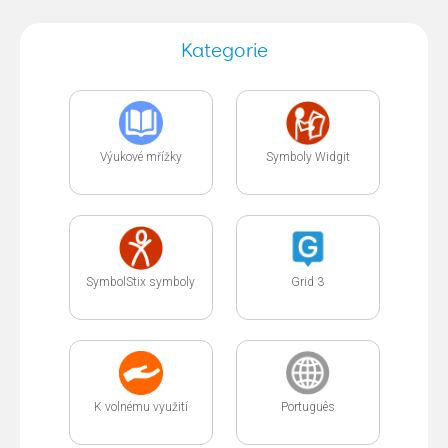
Kategorie
Výukové mřížky
Symboly Widgit
SymbolStix symboly
Grid 3
K volnému využití
Português