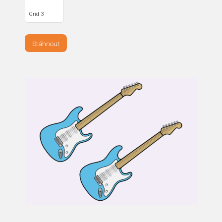
Grid 3
Stáhnout