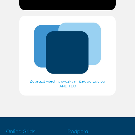
Zobrazit všechny svazky mřížek od Equipa
ANDITEC
Online Grids
Podpora