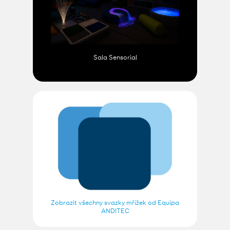
Sala Sensorial
Zobrazit všechny svazky mřížek od Equipa
ANDITEC