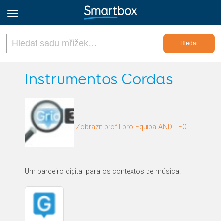
Online Grids
Instrumentos Cordas
Přihlásit
Zobrazit profil pro Equipa ANDITEC
Zaregistrovat se
Czech
Um parceiro digital para os contextos de música.