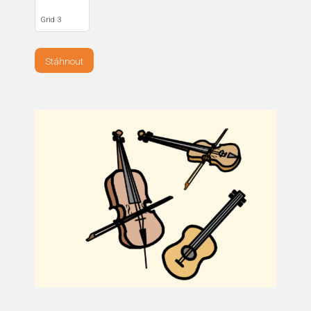
Grid 3
Stáhnout