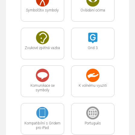
SymbolStix symboly
Ovládání očima
Zvukové zpětná vazba
Grid 3
Komunikace se
K volnému využití
symboly
Kompatibilní s Gridem
Português
pro iPad