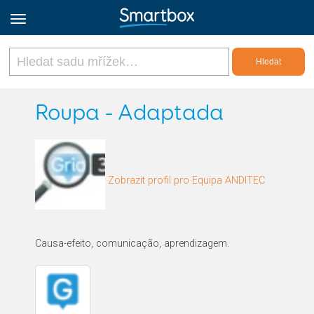
Online Grids
Roupa - Adaptada
Přihlásit
Zobrazit profil pro Equipa ANDITEC
Zaregistrovat se
Czech
Causa-efeito, comunicação, aprendizagem.