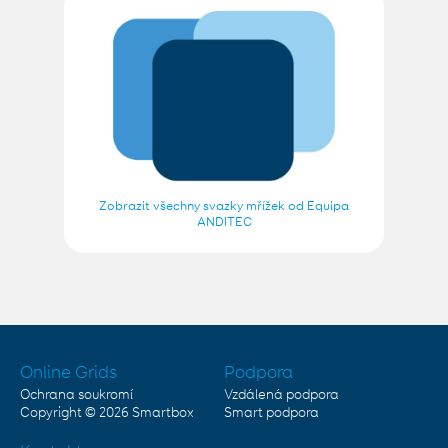
Zobrazit všechny svazky mřížek od Equipa
ANDITEC
Online Grids
Podpora
Ochrana soukromí
Vzdálená podpora
Copyright © 2026
Smartbox
Smart podpora