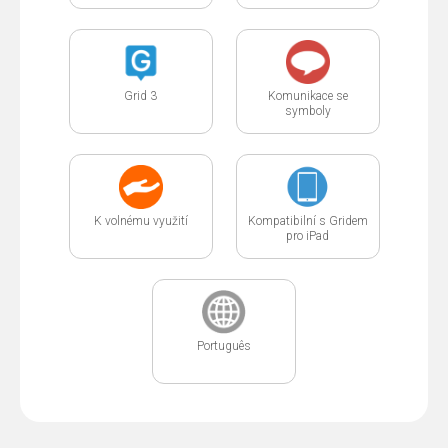
Grid 3
Komunikace se
symboly
K volnému využití
Kompatibilní s Gridem
pro iPad
Português