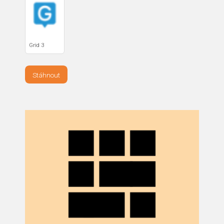
Grid 3
Stáhnout