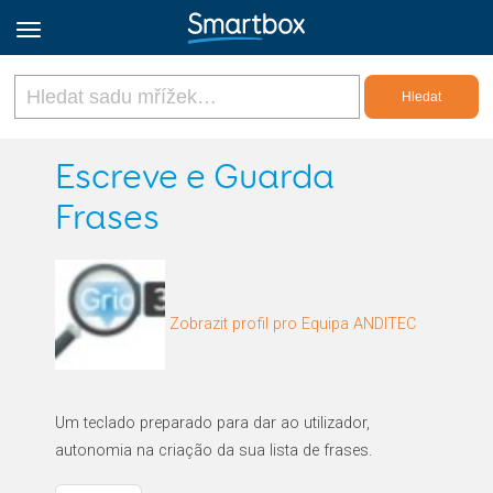
Online Grids
Escreve e Guarda
Frases
Přihlásit
Zaregistrovat se
Zobrazit profil pro Equipa ANDITEC
Czech
Um teclado preparado para dar ao utilizador,
autonomia na criação da sua lista de frases.