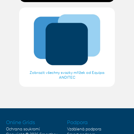
Zobrazit všechny svazky mřížek od Equipa
ANDITEC
Online Grids
Podpora
Ochrana soukromí
Vzdálená podpora