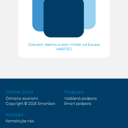
Zobrazit všechny svazky mřížek od Equipa
ANDITEC
Online Grids
Podpora
Ochrana soukromí
Vzdálená podpora
Copyright © 2026
Smartbox
Smart podpora
Kontakt
Kontaktujte nás