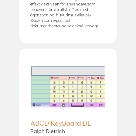
effektiv skrivsätt för användare som
behöver större träffyta. T.ex med
ögonstyrning, huvudmus eller pek.
Skicka som e-post och
dokumenthantering är också inbyggt.
ABCD KeyBoard DE
Ralph Dietrich