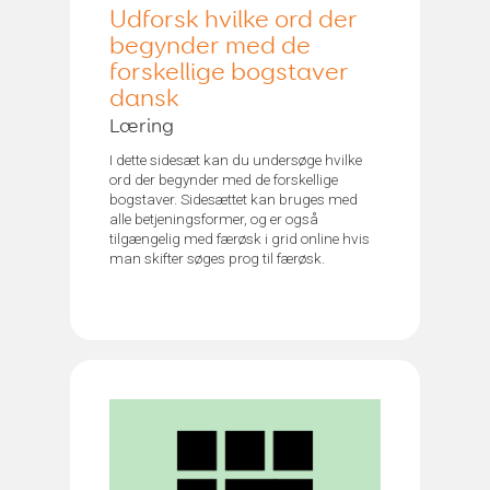
Udforsk hvilke ord der
begynder med de
forskellige bogstaver
dansk
Læring
I dette sidesæt kan du undersøge hvilke
ord der begynder med de forskellige
bogstaver. Sidesættet kan bruges med
alle betjeningsformer, og er også
tilgængelig med færøsk i grid online hvis
man skifter søges prog til færøsk.