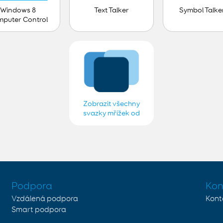
Windows 8
Text Talker
Symbol Talke
puter Control
Zobrazit všechny
svazky mřížek od
Smartbox - The Grid
2
Podpora
Kon
Vzdálená podpora
Kont
Smart podpora