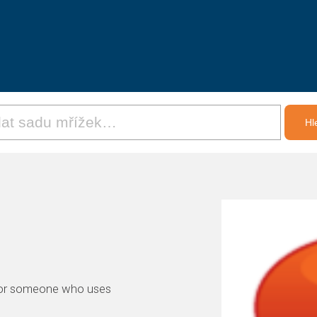
 for someone who uses