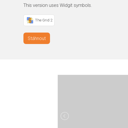
This version uses Widgit symbols.
The Grid 2
Stáhnout