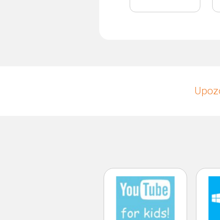
Upozo