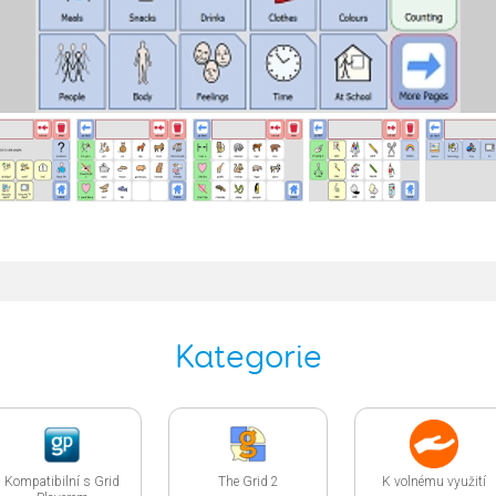
Kategorie
Kompatibilní s Grid
The Grid 2
K volnému využití