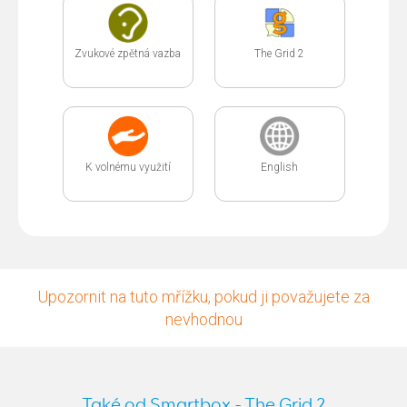
Zvukové zpětná vazba
The Grid 2
K volnému využití
English
Upozornit na tuto mřížku, pokud ji považujete za
nevhodnou
Také od Smartbox - The Grid 2