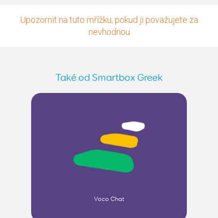
Upozornit na tuto mřížku, pokud ji považujete za
nevhodnou
Také od Smartbox Greek
Voco Chat