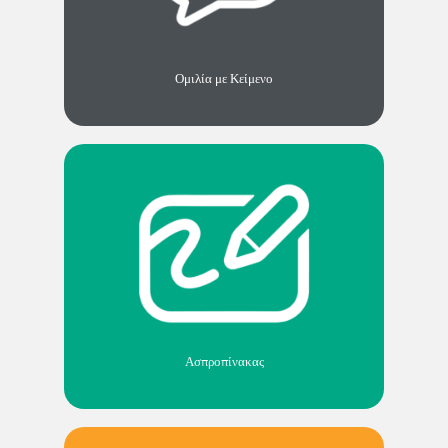
Ομιλία με Κείμενο
Ασπροπίνακας