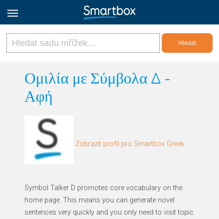
Online Grids
Ομιλία με Σύμβολα Δ -
Αφή
Přihlásit
Zaregistrovat se
Zobrazit profil pro Smartbox Greek
Czech
Symbol Talker D promotes core vocabulary on the
home page. This means you can generate novel
sentences very quickly and you only need to visit topic