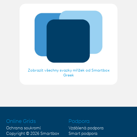
Zobrazit všechny svazky mřížek od Smartbox
Greek
Online Grids
Podpora
Ochrana soukromí
Vzdálená podpora
Copyright © 2026
Smartbox
Smart podpora