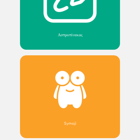
Ασπροπίνακας
Symoji