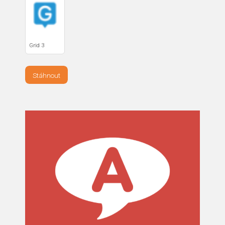
Grid 3
Stáhnout