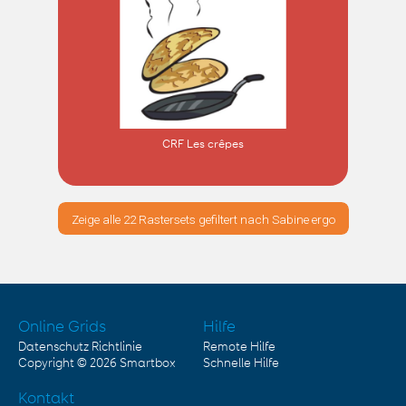
CRF Les crêpes
Zeige alle 22 Rastersets gefiltert nach Sabine ergo
Online Grids
Hilfe
Datenschutz Richtlinie
Remote Hilfe
Copyright © 2026
Smartbox
Schnelle Hilfe
Kontakt