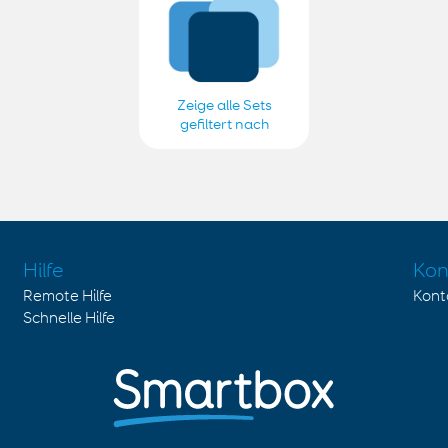
Zeige alle Sets
gefiltert nach
Sabine ergo
Hilfe
Kon
Remote Hilfe
Kont
Schnelle Hilfe