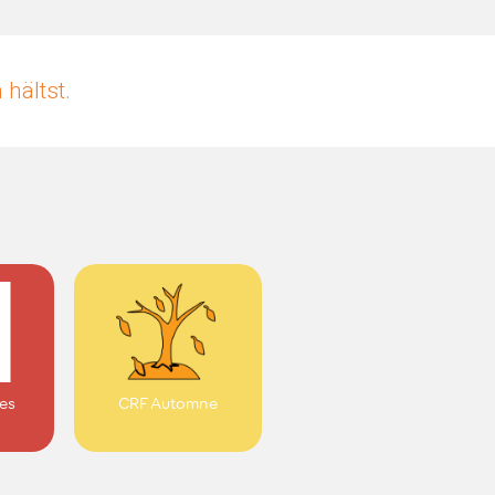
hältst.
pes
CRF Automne