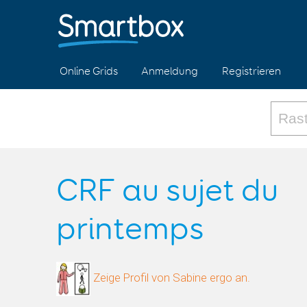
Online Grids
Anmeldung
Registrieren
CRF au sujet du
printemps
Zeige Profil von Sabine ergo an.