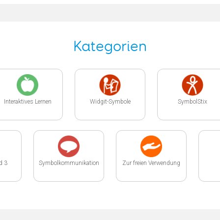
Kategorien
Interaktives Lernen
Widgit-Symbole
SymbolStix
id 3
Symbolkommunikation
Zur freien Verwendung