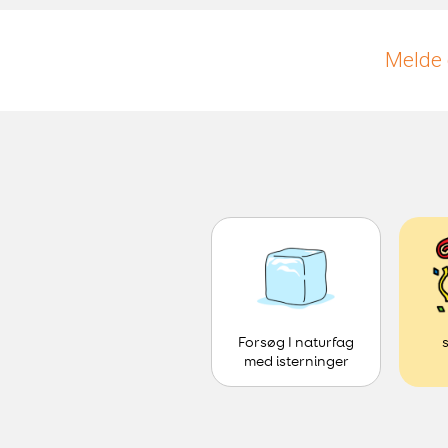
Melde 
Forsøg I naturfag
med isterninger