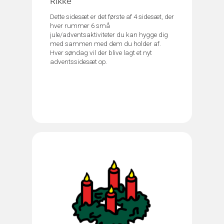
Rikke
Dette sidesæt er det første af 4 sidesæt, der
hver rummer 6 små
jule/adventsaktiviteter du kan hygge dig
med sammen med dem du holder af.
Hver søndag vil der blive lagt et nyt
adventssidesæt op.