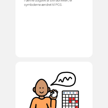
I denne udgave af bilfrabrikken, er
symbolerne ændret til PCS.