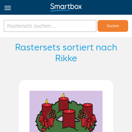
Online Grids
Rastersets sortiert nach
Rikke
Anmeldung
Registrieren
Deutsch