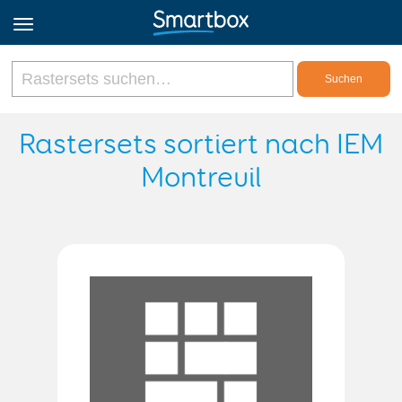
Online Grids
Rastersets sortiert nach IEM
Montreuil
Anmeldung
Registrieren
Deutsch