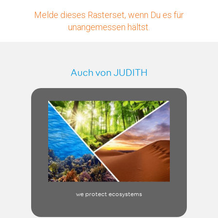
Melde dieses Rasterset, wenn Du es für
unangemessen hältst.
Auch von JUDITH
we protect ecosystems