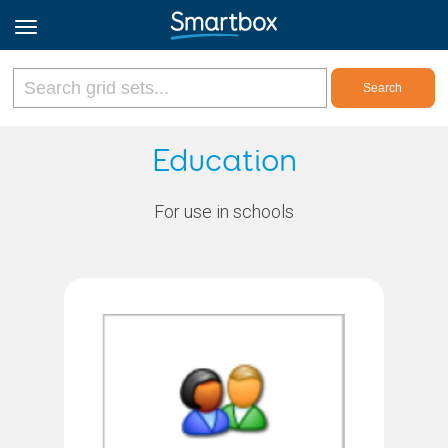
Online Grids
Education
Log in
For use in schools
Sign up
English