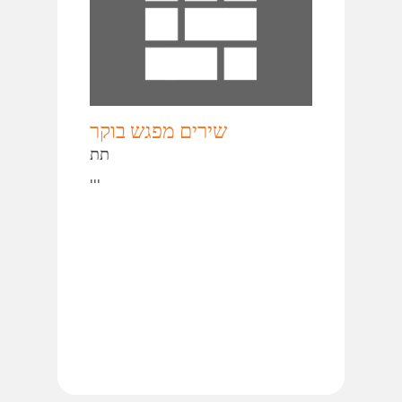
שירים מפגש בוקר
תת
ייי