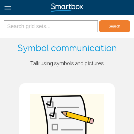
Online Grids
Symbol communication
Log in
Talk using symbols and pictures
Sign up
English