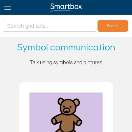
Online Grids
Symbol communication
Log in
Talk using symbols and pictures
Sign up
English