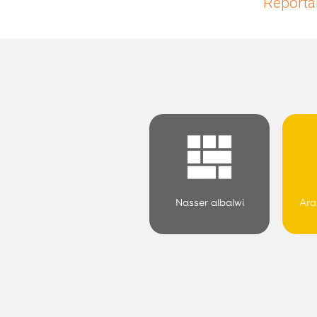
Reportar
Nasser albalwi
Ara