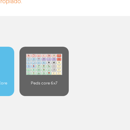
propiado.
Core
Peds core 6x7