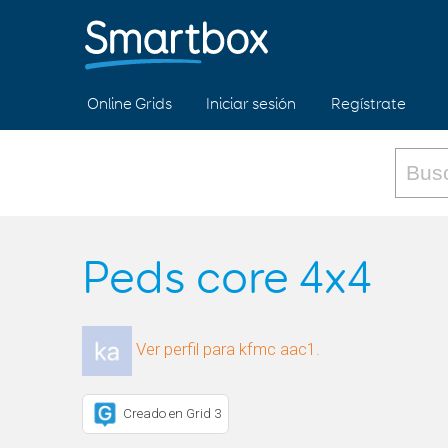
Online Grids
Iniciar sesión
Regístrate
Peds core 4x4
Ver perfil para kfmc aac1.
Creado en Grid 3