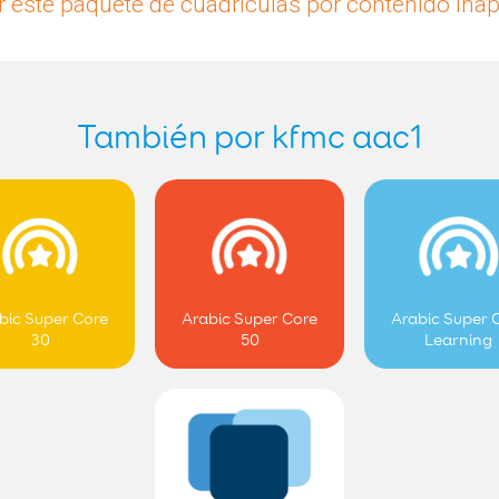
 este paquete de cuadrículas por contenido ina
También por kfmc aac1
bic Super Core
Arabic Super Core
Arabic Super 
30
50
Learning