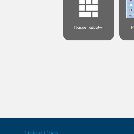
Nasser albalwi
P
Online Grids