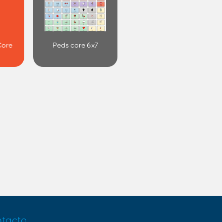
Core
Peds core 6x7
tacto