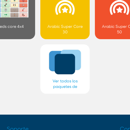
eds core 4x4
Arabic Super Core
Arabic Super 
30
50
Ver todos los
paquetes de
cuadrículas de kfmc
aac1
Soporte
Con