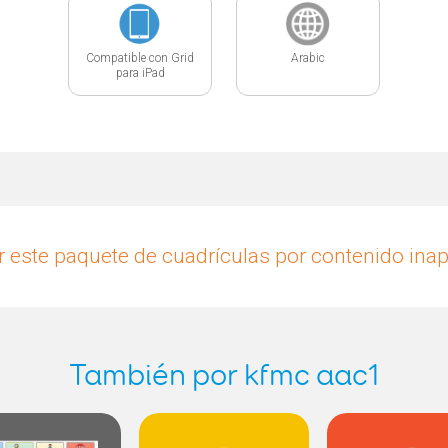
Compatible con Grid
Arabic
para iPad
 este paquete de cuadrículas por contenido ina
También por kfmc aac1