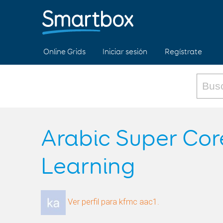
Online Grids
Iniciar sesión
Regístrate
Arabic Super Cor
Learning
Ver perfil para kfmc aac1.