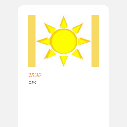
שמש
אגם