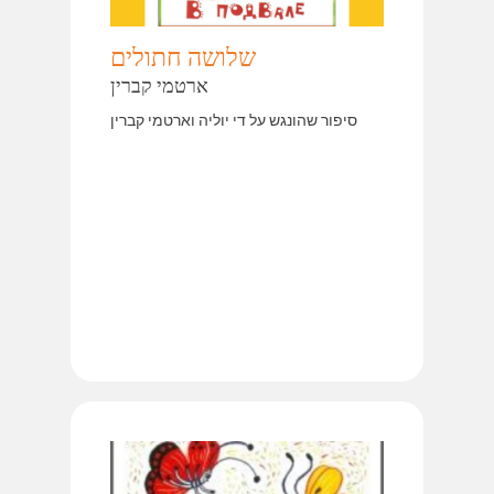
שלושה חתולים
ארטמי קברין
סיפור שהונגש על די יוליה וארטמי קברין