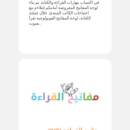
في اكتساب مهارات القراءة والكتابة. تم بناء
لوحة المفاتيح المعروضة أمامكم لتتلاءم مع
احتياجات الكاتب المبتدئ. خلال عملية
الكتابة، لوحة المفاتيح الفونولوجية تقرأ
بصوت...