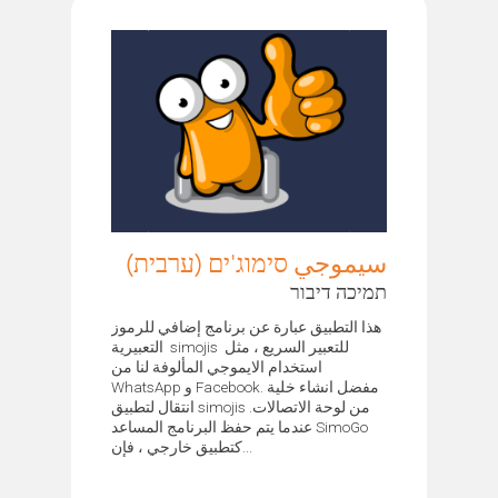
سيموجي סימוג'ים (ערבית)
תמיכה דיבור
هذا التطبيق عبارة عن برنامج إضافي للرموز
التعبيرية simojis للتعبير السريع ، مثل
استخدام الايموجي المألوفة لنا من
WhatsApp و Facebook. مفضل انشاء خلية
انتقال لتطبيق simojis من لوحة الاتصالات.
عندما يتم حفظ البرنامج المساعد SimoGo
كتطبيق خارجي ، فإن...