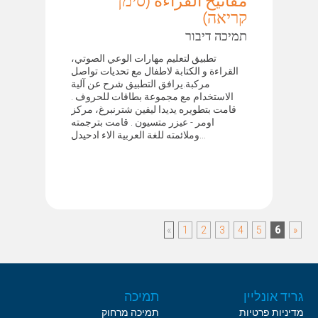
مفاتيح القراءة (סימן
קריאה)
תמיכה דיבור
تطبيق لتعليم مهارات الوعي الصوتي،
القراءة و الكتابة لاطفال مع تحديات تواصل
مركبة.يرافق التطبيق شرح عن آلية
الاستخدام مع مجموعة بطاقات للحروف .
قامت بتطويره يديدا ليفين شترنبرغ، مركز
اومر - عيزر متسيون . قامت بترجمته
وملائمته للغة العربية الاء ادحيدل...
»
1
2
3
4
5
6
«
גריד אונליין
תמיכה
מדיניות פרטיות
תמיכה מרחוק