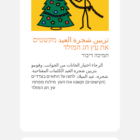
تزيين شجرة العيد מקשטים
את עץ חג המולד
תמיכה דיבור
الرجاء اختيار الخانات من الجوانب, وقومو
بتزيين شجرة العيد الكلمات المفتاحية:
شجرة، عيد الميلاد. לחצו על התאים בצדדים
(הקישוטים) וקשטו את העץ. מילות מפתח:
עץ, חג המולד