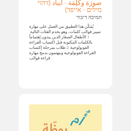
صورَة وكَلِمَة - ايباد (זיהוי
מילים - אייפד)
תמיכה דיבור
يُمَكِّن هذا التطبيق من العمل على مهارة
تمييز قوالب كلمات، وهو يخدم الفئات التالية:
1.الأطفال الصغار الذين يبدون إهتماماً
بالكلمات المكتوبة قبل اكتساب القراءة
الفونولوجية. 2.طلاب بمرحلة إكتساب
القراءة الفونولوجية ومهتمون بدمج مهارة
قراءة قوالب...