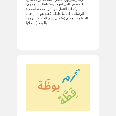
للحصص التي انتهت وتخطيط برنامجهم،
وكذلك التنقل من كل صفحة لصفحة
الرسائل. كل ما عليكم فعله هو : 1. إدخال
البرنامج الملائم (يشمل اسم الحصة، الرمز،
والوقت) للخلايا...