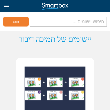
גריד אונליין
יישומים של תמיכה דיבור
היכנס
הירשם לאתר
Hebrew