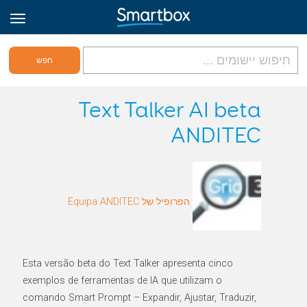
גריד אונליין
Text Talker AI beta
ANDITEC
היכנס
הירשם לאתר
הפרופיל של Equipa ANDITEC
Hebrew
Esta versão beta do Text Talker apresenta cinco
exemplos de ferramentas de IA que utilizam o
comando Smart Prompt – Expandir, Ajustar, Traduzir,