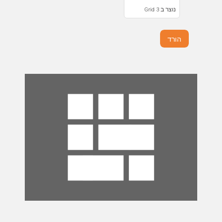
נוצר ב Grid 3
הורד