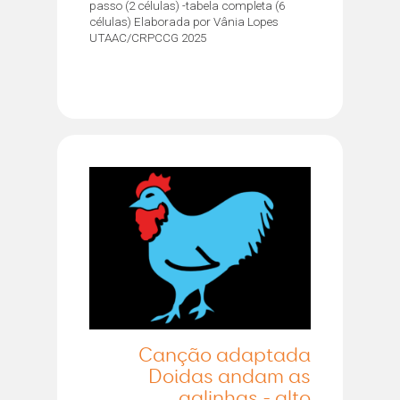
passo (2 células) -tabela completa (6
células) Elaborada por Vânia Lopes
UTAAC/CRPCCG 2025
Canção adaptada
Doidas andam as
galinhas - alto