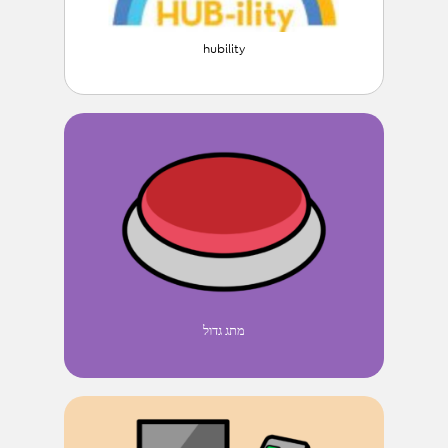
hubility
מתג גדול