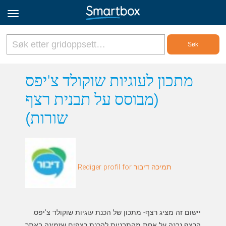
Online Grids
מתכון לעוגיות שוקולד צ'יפס
(מבוסס על תבנית רצף
Logg inn
שורות)
Registrer deg
Norsk
Rediger profil for תמיכה דיבור
הרצף נבנה על אחת מהתבניות להכנת רצפים שזמינה באתר