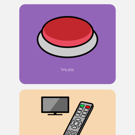
מתג גדול