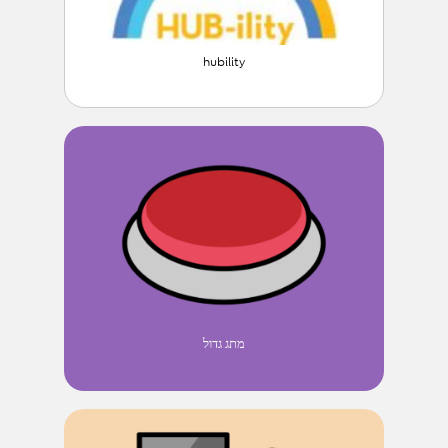
hubility
מתג גדול