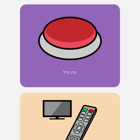
מתג גדול