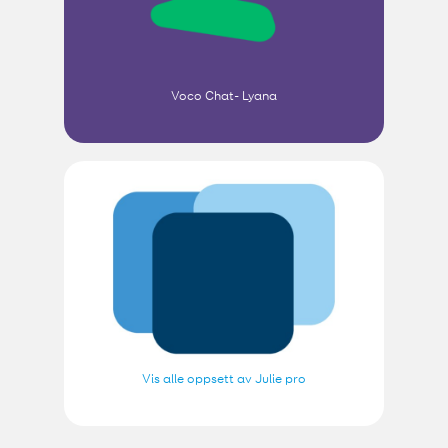
Voco Chat- Lyana
Vis alle oppsett av Julie pro