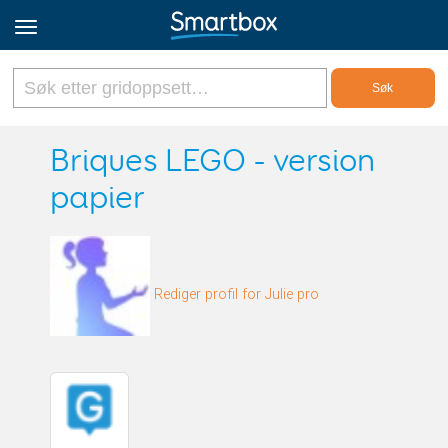
Online Grids
Briques LEGO - version
papier
Logg inn
Registrer deg
Rediger profil for Julie pro
Norsk