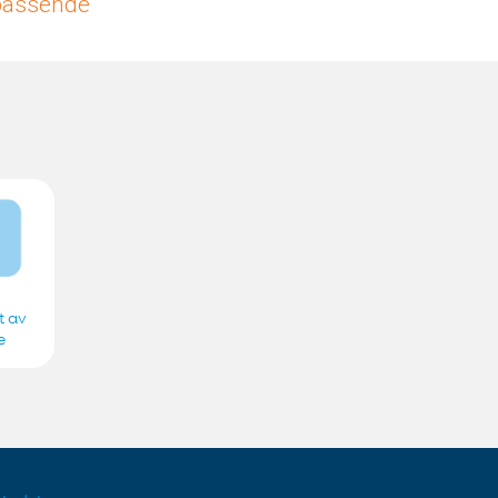
upassende
t av
e