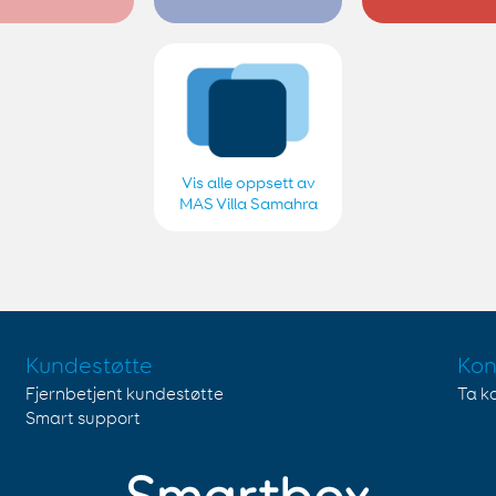
Vis alle oppsett av
MAS Villa Samahra
Kundestøtte
Kon
Fjernbetjent kundestøtte
Ta k
Smart support