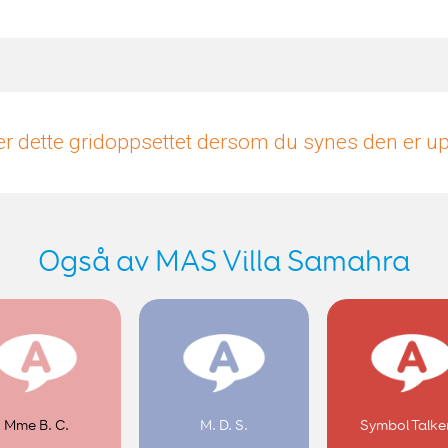
r dette gridoppsettet dersom du synes den er 
Også av MAS Villa Samahra
Mme B. C.
M. D. S.
Symbol Talke