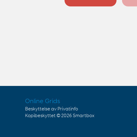
Online Grids
Beskyttelse av Privatinfo
Kopibeskyttet © 2026
Smartbox