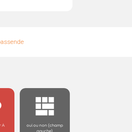
upassende
r A
oui ou non (champ
gauche)