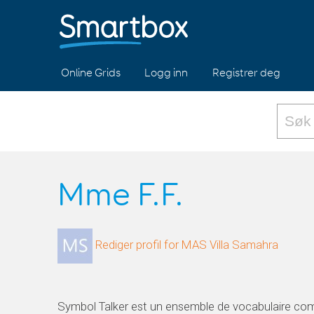
Online Grids
Logg inn
Registrer deg
Mme F.F.
Rediger profil for MAS Villa Samahra
Symbol Talker est un ensemble de vocabulaire com