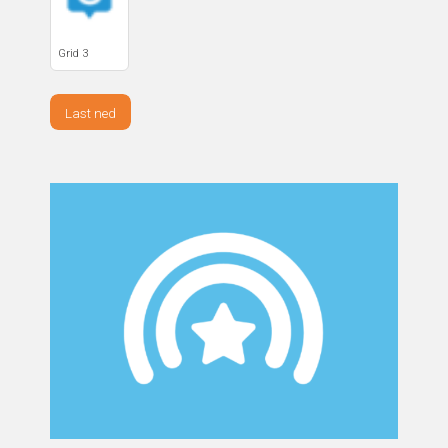
Grid 3
Last ned