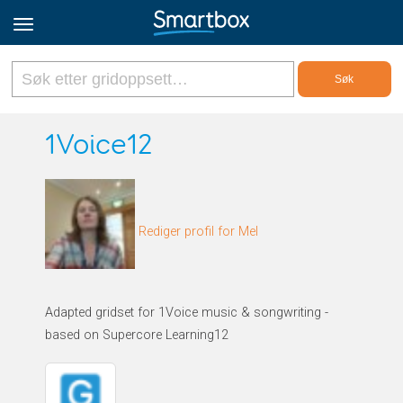
Online Grids
1Voice12
Logg inn
Rediger profil for Mel
Registrer deg
Norsk
Adapted gridset for 1Voice music & songwriting -
based on Supercore Learning12