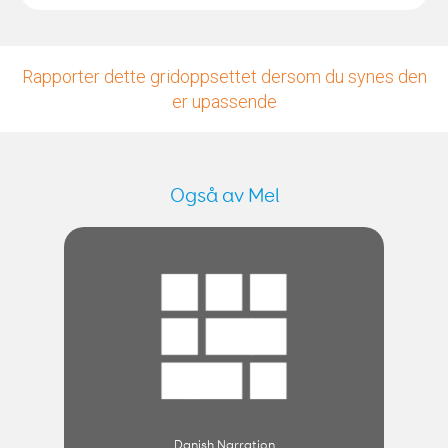
Rapporter dette gridoppsettet dersom du synes den
er upassende
Også av Mel
Danish Narration