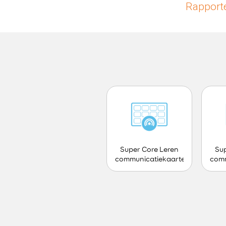
Rapporte
Super Core Leren
Sup
communicatiekaarten
comm
- Tiener