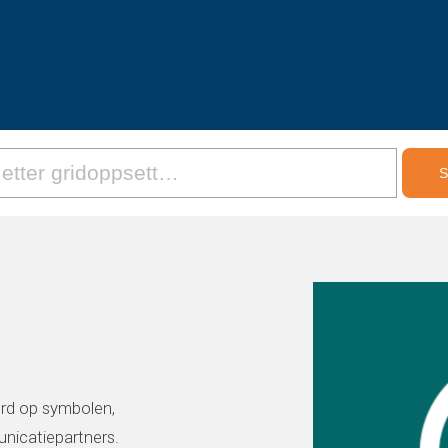
erd op symbolen,
icatiepartners.