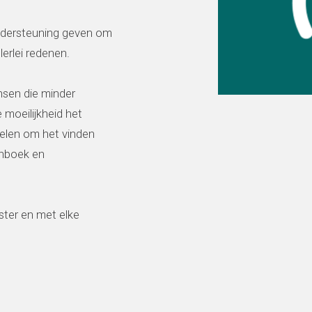
ondersteuning geven om
erlei redenen.
nsen die minder
 moeilijkheid het
delen om het vinden
enboek en
ter en met elke