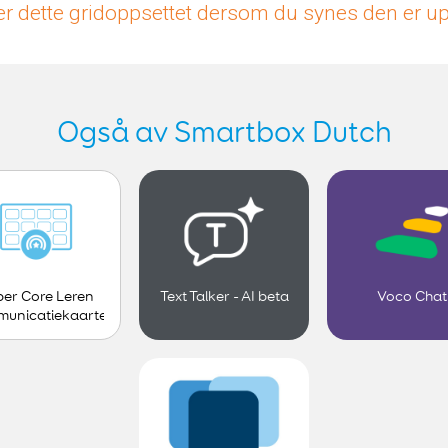
r dette gridoppsettet dersom du synes den er 
Også av Smartbox Dutch
er Core Leren
Text Talker - AI beta
Voco Chat
unicatiekaarten
- Kind