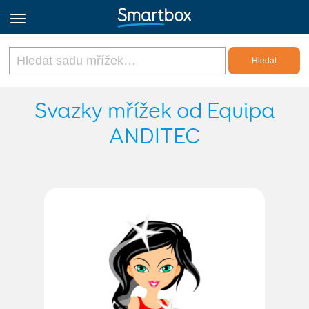
Online Grids
Svazky mřížek od Equipa
ANDITEC
Přihlásit
Zaregistrovat se
Czech