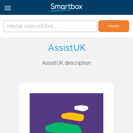
Online Grids
AssistUK
Přihlásit
AssistUK description
Zaregistrovat se
Czech