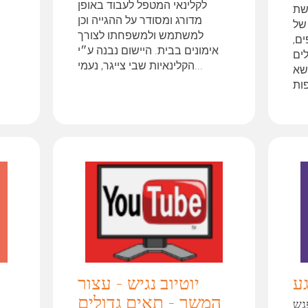
לקלינאי המטפל לעבוד באופן
שת
מדורג ומסודר על ההגייה וכן
של
למשתמש ולמשפחתו לצורך
ים,
אימונים בבית. היישום נבנה ע״י
לים
הקלינאיות שבי צייגר, נעמי...
שא
גע
יוטיוב נגיש - עצור
המשך - תאים גדולים
גש