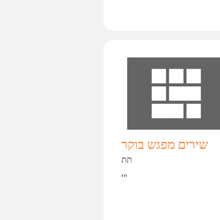
שירים מפגש בוקר
תת
ייי