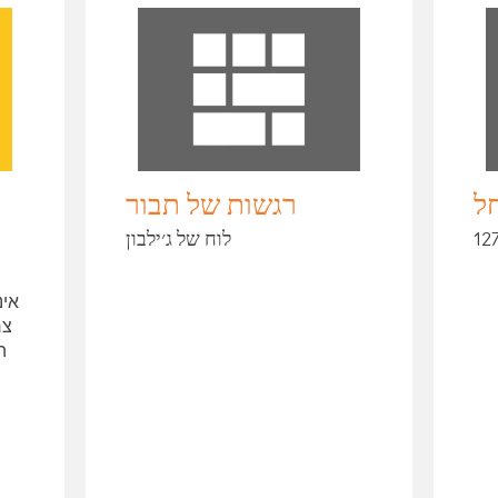
ל
‏‏רגשות של תבור
לוח של ג׳ילבון
אינ
צח
הש