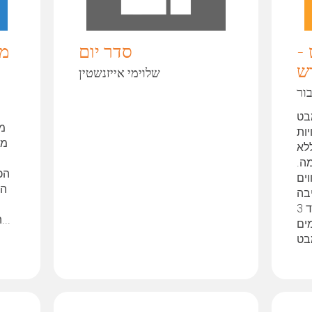
 -
סדר יום
מק
ש
שלוימי אייזנשטין
ור
מבט
מה
ות
מי
 מתוך גריד 3, ללא
ה.
הכ
ים
הפ
בה
הפשוטה והמוכרת של גריד 3
הכתיבה ובכך מלווה את הפירוק...
ים
 מבט