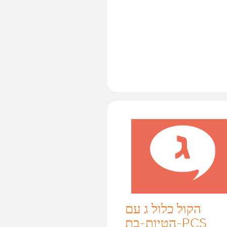
הקול כלול ג עם
הטיות-בת-PCS