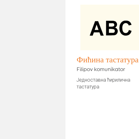
Фићина тастатура
Filipov komunikator
Једноставна ћирилична
тастатура