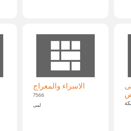
ى
الاسراء والمعراج
ض
7566
كة
لمى