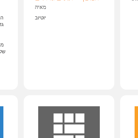
מאיה
יוטיוב
הר
גד
מה
שלי