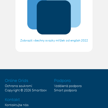
Zobrazit všechny svazky mřížek od english 2022
Online Grids
Podpora
Ochrana soukromí
Vzdálená podpora
Copyright © 2026
Smartbox
Smart podpora
Kontakt
Kontaktujte nás