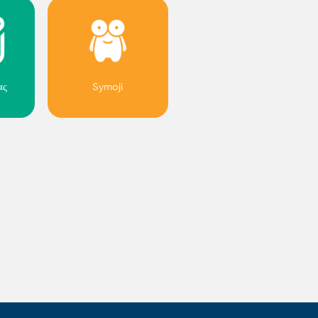
ας
Symoji