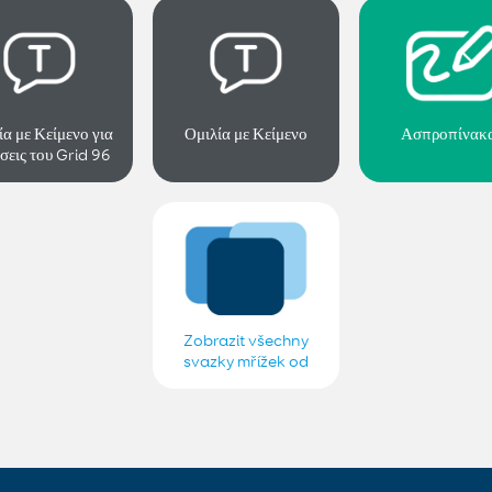
ία με Κείμενο για
Ομιλία με Κείμενο
Ασπροπίνακ
σεις του Grid 96
 παλαιότερες
Zobrazit všechny
svazky mřížek od
Smartbox Greek