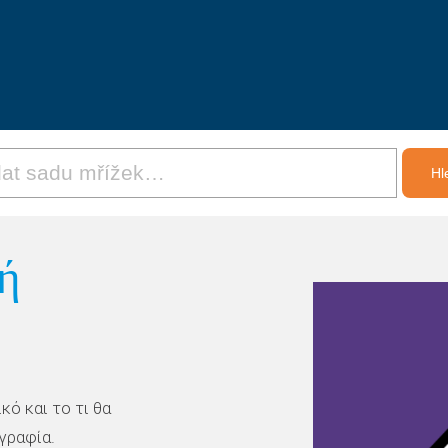
ή
κό και το τι θα
γραφία.