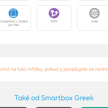
Výběr
Kompatibilní s Gridem
Greek
pro iPad
rnit na tuto mřížku, pokud ji považujete za nev
Také od Smartbox Greek