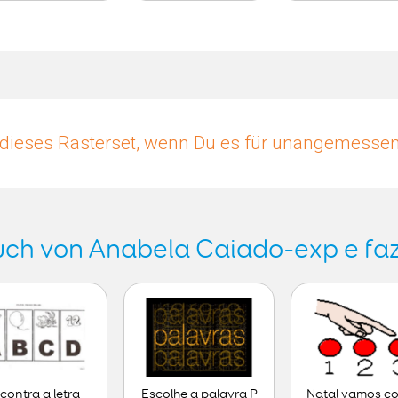
dieses Rasterset, wenn Du es für unangemessen 
ch von Anabela Caiado-exp e fa
contra a letra
Escolhe a palavra P
Natal vamos c