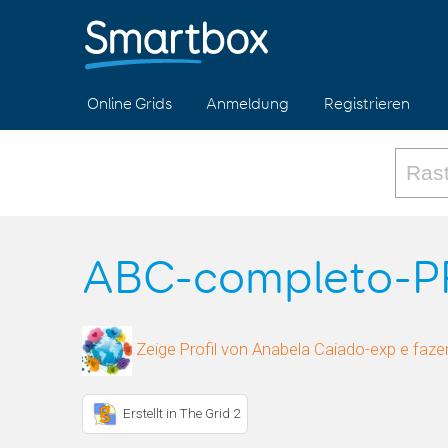
Online Grids
Anmeldung
Registrieren
ABC-completo-
Zeige Profil von Anabela Caiado-exp e fazer
Erstellt in The Grid 2