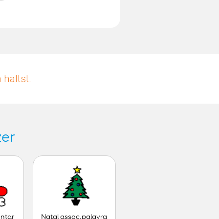
hältst.
zer
ontar
Natal assoc.palavra