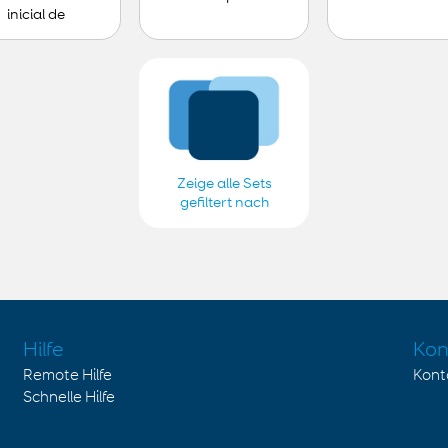
inicial de
Zeige alle Sets
gefiltert nach
Anabela Caiado-
exp e fazer
Hilfe
Kon
Remote Hilfe
Kont
Schnelle Hilfe