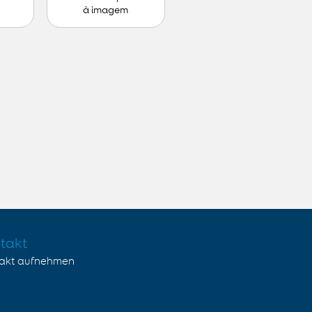
à imagem
takt
akt aufnehmen