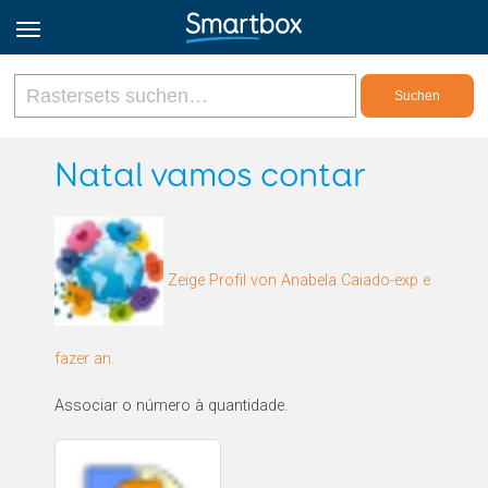
Online Grids
Natal vamos contar
Anmeldung
Zeige Profil von Anabela Caiado-exp e
Registrieren
Deutsch
fazer an.
Associar o número à quantidade.