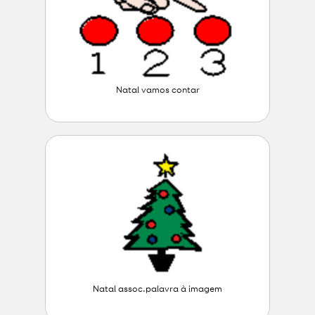
Natal vamos contar
Natal assoc.palavra à imagem