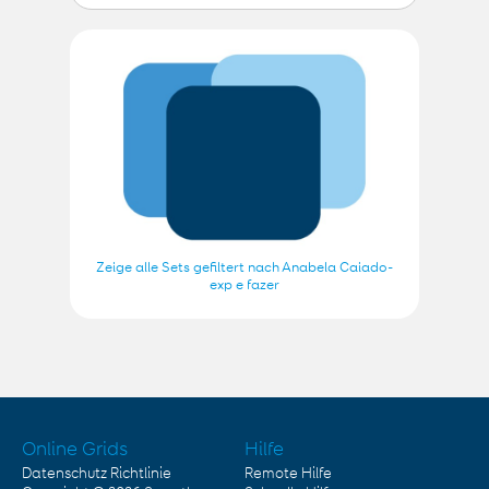
Zeige alle Sets gefiltert nach Anabela Caiado-
exp e fazer
Online Grids
Hilfe
Datenschutz Richtlinie
Remote Hilfe