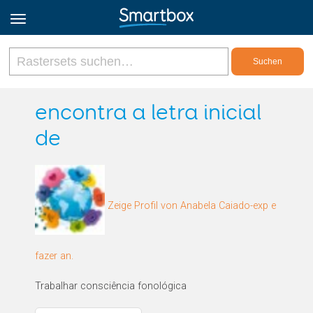
Online Grids
encontra a letra inicial
de
Anmeldung
Registrieren
Zeige Profil von Anabela Caiado-exp e
Deutsch
fazer an.
Trabalhar consciência fonológica