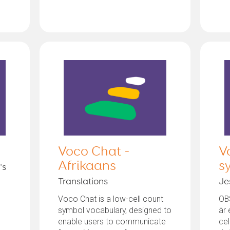
Voco Chat -
V
Afrikaans
s
's
Translations
Je
Voco Chat is a low-cell count
OB
symbol vocabulary, designed to
är 
enable users to communicate
cel