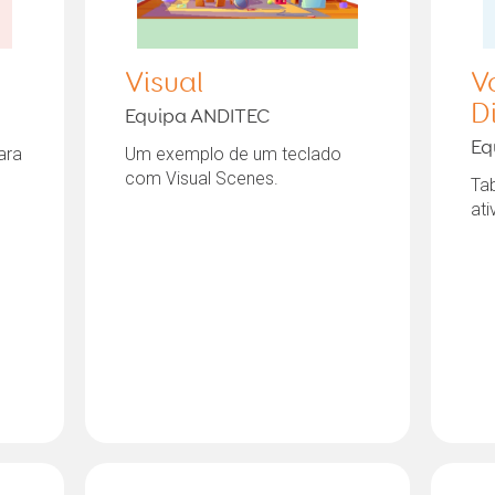
Visual
V
D
Equipa ANDITEC
Eq
ara
Um exemplo de um teclado
com Visual Scenes.
Ta
ati