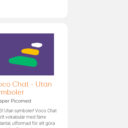
oco Chat - Utan
ymboler
sper Picomed
S! Utan symboler! Voco Chat
ett vokabulär med färre
lantal, utformad för att göra