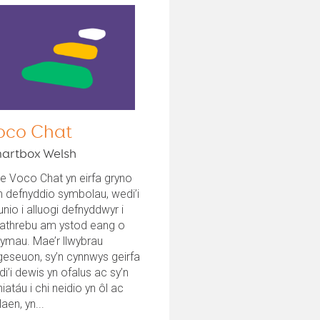
oco Chat
artbox Welsh
e Voco Chat yn eirfa gryno
n defnyddio symbolau, wedi’i
unio i alluogi defnyddwyr i
fathrebu am ystod eang o
ymau. Mae’r llwybrau
eseuon, sy’n cynnwys geirfa
i’i dewis yn ofalus ac sy’n
iatáu i chi neidio yn ôl ac
aen, yn...