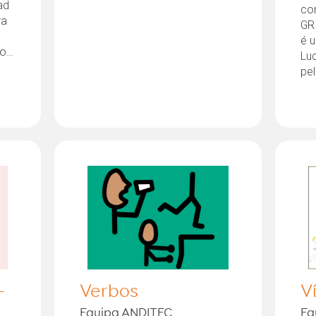
ad
co
ra
GRI
é u
https://thinksmartbox.com/downloads/iso/grid_3/
Luc
pe
-
Verbos
V
Equipa ANDITEC
Eq