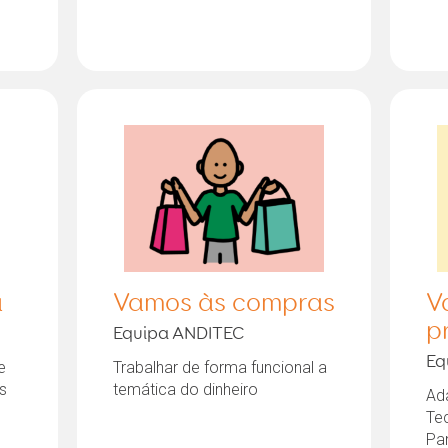
a
Vamos às compras
V
p
Equipa ANDITEC
Eq
e
Trabalhar de forma funcional a
s
temática do dinheiro
Ad
Te
a
Pa