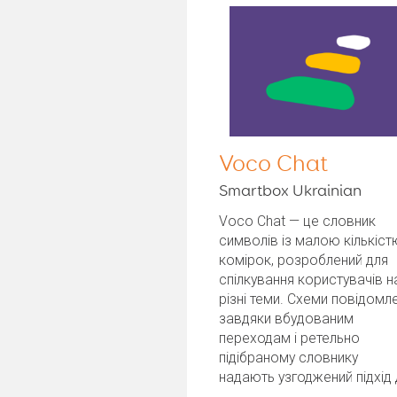
Voco Chat
Smartbox Ukrainian
Voco Chat — це словник
символів із малою кількіст
комірок, розроблений для
спілкування користувачів н
різні теми. Схеми повідомл
завдяки вбудованим
переходам і ретельно
підібраному словнику
надають узгоджений підхід
складання речення. Група...