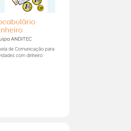
ocabulário
inheiro
uipa ANDITEC
bela de Comunicação para
vidades com dinheiro