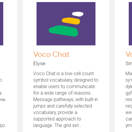
Voco Chat
V
Elyse
Sm
Voco Chat is a low-cell count
Ma
ю
symbol vocabulary, designed to
sy’
enable users to communicate
dyl
а
for a wide range of reasons.
gy
ень
Message pathways, with built-in
res
jumps and carefully selected
neg
vocabulary, provide a
wed
supported approach to
can
 до
language. The grid set...
yml