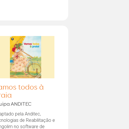
amos todos à
raia
uipa ANDITEC
aptado pela Anditec,
cnologias de Reabilitação e
ngolim no software de