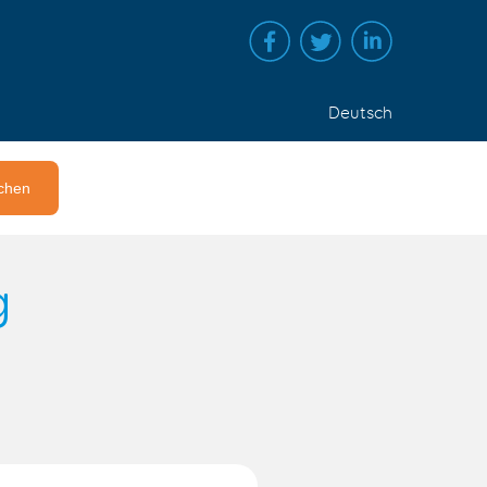
Deutsch
g