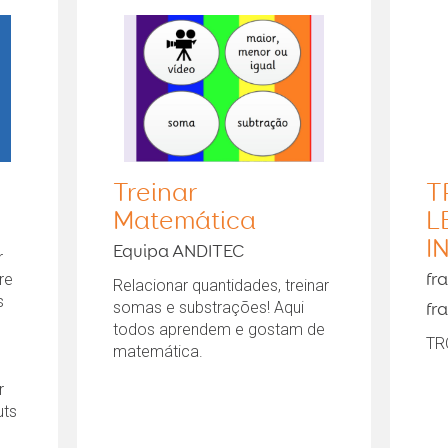
Treinar
T
Matemática
L
I
Equipa ANDITEC
r
re
fr
Relacionar quantidades, treinar
s
somas e substrações! Aqui
fr
todos aprendem e gostam de
TR
matemática.
r
uts