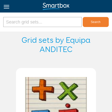
Online Grids
Grid sets by Equipa
ANDITEC
Log in
Sign up
English